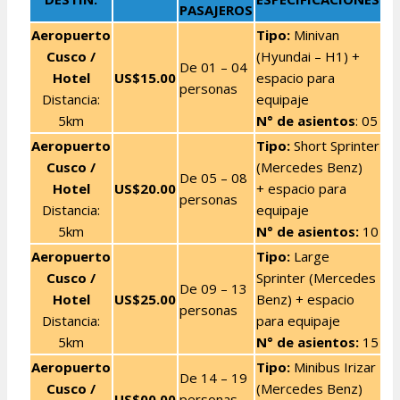
PASAJEROS
Aeropuerto
Tipo:
Minivan
Cusco
/
(Hyundai – H1) +
De 01 – 04
Hotel
US$15.00
espacio para
personas
Distancia:
equipaje
5km
N° de asientos
: 05
Aeropuerto
Tipo:
Short Sprinter
Cusco
/
(Mercedes Benz)
De 05 – 08
Hotel
US$20.00
+ espacio para
personas
Distancia:
equipaje
5km
N° de asientos:
10
Aeropuerto
Tipo:
Large
Cusco
/
Sprinter (Mercedes
De 09 – 13
Hotel
US$25.00
Benz) + espacio
personas
Distancia:
para equipaje
5km
N° de asientos:
15
Aeropuerto
Tipo:
Minibus Irizar
De 14 – 19
Cusco
/
(Mercedes Benz)
US$00.00
personas