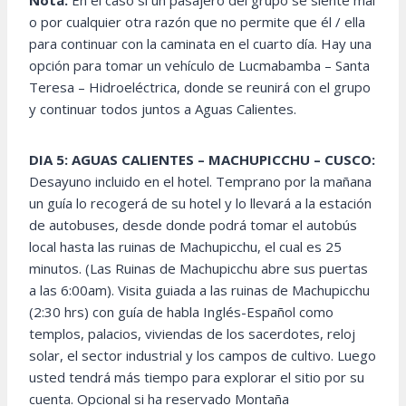
Nota:
En el caso si un pasajero del grupo se siente mal
o por cualquier otra razón que no permite que él / ella
para continuar con la caminata en el cuarto día. Hay una
opción para tomar un vehículo de Lucmabamba – Santa
Teresa – Hidroeléctrica, donde se reunirá con el grupo
y continuar todos juntos a Aguas Calientes.
DIA 5: AGUAS CALIENTES – MACHUPICCHU – CUSCO:
Desayuno incluido en el hotel. Temprano por la mañana
un guía lo recogerá de su hotel y lo llevará a la estación
de autobuses, desde donde podrá tomar el autobús
local hasta las ruinas de Machupicchu, el cual es 25
minutos. (Las Ruinas de Machupicchu abre sus puertas
a las 6:00am). Visita guiada a las ruinas de Machupicchu
(2:30 hrs) con guía de habla Inglés-Español como
templos, palacios, viviendas de los sacerdotes, reloj
solar, el sector industrial y los campos de cultivo. Luego
usted tendrá más tiempo para explorar el sitio por su
cuenta. Opcional si ha reservado Montaña