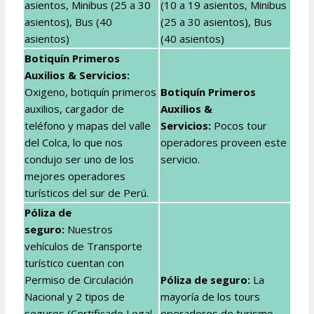
asientos, Minibus (25 a 30
(10 a 19 asientos, Minibus
asientos), Bus (40
(25 a 30 asientos), Bus
asientos)
(40 asientos)
Botiquín Primeros
Auxilios & Servicios:
Oxigeno, botiquín primeros
Botiquín Primeros
auxilios, cargador de
Auxilios &
teléfono y mapas del valle
Servicios
:
Pocos tour
del Colca, lo que nos
operadores proveen este
condujo ser uno de los
servicio.
mejores operadores
turísticos del sur de Perú.
Póliza de
seguro:
Nuestros
vehículos de Transporte
turístico cuentan con
Permiso de Circulación
Póliza de seguro:
La
Nacional y 2 tipos de
mayoría de los tours
seguros (Certificado Legal
operadores de turismo