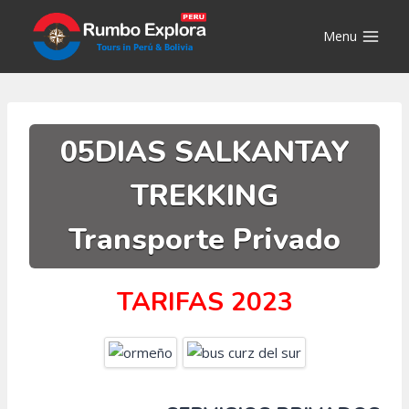
Saltar
al
Menu
contenido
05DIAS SALKANTAY
TREKKING
Transporte Privado
TARIFAS 2023