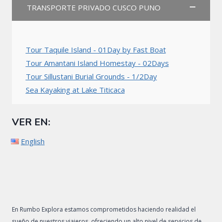
TRANSPORTE PRIVADO CUSCO PUNO
Tour Taquile Island - 01Day by Fast Boat
Tour Amantani Island Homestay - 02Days
Tour Sillustani Burial Grounds - 1/2Day
Sea Kayaking at Lake Titicaca
VER EN:
English
En Rumbo Explora estamos comprometidos haciendo realidad el
sueño de nuestros viajeros, ofreciendo un alto nivel de servicios de