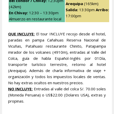
del
cóndor / Chivay:
12:30pm
Arequipa
(165km)
(42km)
Salida:
13:30pm
Arribo:
En Chivay:
12:30 – 13:30pm
17:00pm
Almuerzo en restaurante local
QUE INCLUYE:
El tour INCLUYE recojo desde el hotel,
paradas en pampa Cañahuas Reserva Nacional de
Vicuñas, Patahuasi restaurante Chinito, Patapampa
mirador de los volcanes (4910m), entradas al Valle del
Colca, guía de habla Español-Inglés por 01Día,
transporte turístico terrestre, retorno al hotel
(Arequipa). Además de charla informativa de viaje +
organización y todos los impuestos locales de ventas.
No hay extras ocultos en nuestros precios.
NO INCLUYE:
Entradas al valle del colca S/. 70.00 soles
(Moneda Peruana) o US$22.00 (Dolares USA), extras y
propinas.