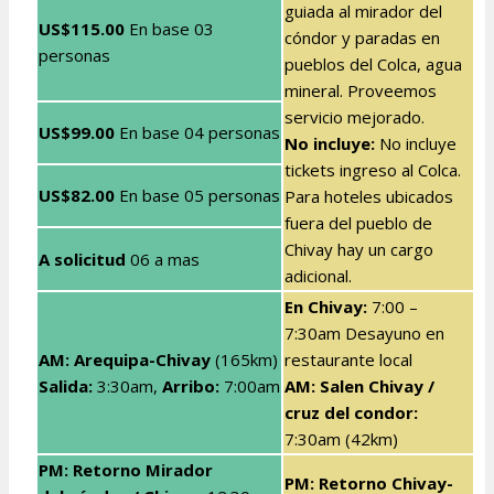
guiada al mirador del
US$115.00
En base
03
cóndor y paradas en
personas
pueblos del Colca, agua
mineral. Proveemos
servicio mejorado.
US$99.00
En base
04 personas
No incluye:
No incluye
tickets ingreso al Colca.
US$82.00
En base
05 personas
Para hoteles ubicados
fuera del pueblo de
Chivay hay un cargo
A solicitud
06 a mas
adicional.
En Chivay:
7:00 –
7:30am Desayuno en
AM: Arequipa-Chivay
(165km)
restaurante local
Salida:
3:30am,
Arribo:
7:00am
AM: Salen Chivay /
cruz del condor:
7:30am (42km)
PM: Retorno Mirador
PM: Retorno Chivay-