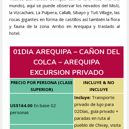
mundo), aquí se puede observar los nevados del Misti,
la Vizcachani, La Pulpera, Callalli, Sibayo y Tuti Village, las
rocas gigantes en forma de castillos así también la flora
y fauna de la zona. Arribo en Arequipa y traslado al
hotel.
01DIA AREQUIPA – CAÑON DEL
COLCA – AREQUIPA
EXCURSION PRIVADO
PRECIO POR PERSONA (CLASE
INCLUYE & NO
SUPERIOR)
INCLUYE
Incluye:
Transporte
privado de lujo para
US$164.00
En base
02
02Días, guía privado +
personas
paradas en ruta al
pueblo de Chivay, visita