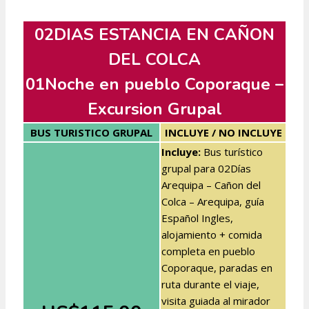
02DIAS ESTANCIA EN CAÑON
DEL COLCA
01Noche en pueblo Coporaque –
Excursion Grupal
BUS TURISTICO GRUPAL
INCLUYE / NO INCLUYE
Incluye:
Bus turístico
grupal para 02Días
Arequipa – Cañon del
Colca – Arequipa, guía
Español Ingles,
alojamiento + comida
completa en pueblo
Coporaque, paradas en
ruta durante el viaje,
visita guiada al mirador