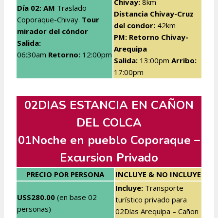
Chivay:
8km
Día 02: AM
Traslado
Distancia Chivay-Cruz
Coporaque-Chivay.
Tour
del condor:
42km
mirador del
cóndor
PM: Retorno Chivay-
Salida:
Arequipa
06:30am
Retorno:
12:00pm
Salida:
13:00pm
Arribo:
17:00pm
02DIAS ESTANCIA EN CAÑON
DEL COLCA
01Noche en pueblo Coporaque –
Excursion Privado
PRECIO POR PERSONA
INCLUYE & NO INCLUYE
Incluye:
Transporte
US$280.00
(en base 02
turístico privado para
personas)
02Días Arequipa – Cañon