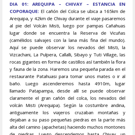
DIA 01: AREQUIPA – CHIVAY – ESTANCIA EN
COPORAQUE:
El cañón del Colca se ubica a 165km de
Arequipa, y 42km de Chivay durante el viaje pasaremos
al pie del Volcán Misti, luego por pampas Cañahuas
lugar donde se encuentra la Reserva de Vicuñas
(camélidos salvajes con la lana más fina del mundo).
Aquí se puede observar los nevados del Misti, la
Vizcachani, La Pulpera, Callalli, Sibayo y Tuti Village, las
rocas gigantes en forma de castillos así también la flora
y fauna de la zona. Haremos una pequeña parada en el
restaurante Patahuasi para tomar unos mates o ir al
baño. Luego ascenderemos hasta 4910m, lugar
llamado Patapampa, desde allí se puede observar
claramente el gran cañón del colca, los nevados del
volcán Misti (Arequipa). Según la costumbre andina,
antiguamente los viajeros cruzaban montañas y
dejaban a su paso pequeñas piedras en la parte más
alta del camino (apachetas) haciendo muchos montones
de piedras. Luego descendemos hasta Chivay, un