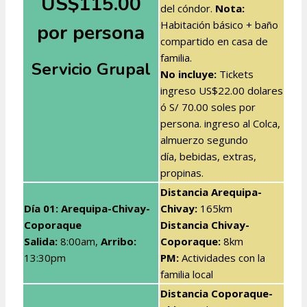
US$115.00
del cóndor.
Nota:
Habitación básico + baño
por persona
compartido en casa de
familia.
Servicio Grupal
No incluye:
Tickets
ingreso US$22.00 dolares
ó S/ 70.00 soles por
persona. ingreso al Colca,
almuerzo segundo
día, bebidas, extras,
propinas.
Distancia Arequipa-
Día 01: Arequipa-Chivay-
Chivay:
165km
Coporaque
Distancia Chivay-
Salida:
8:00am,
Arribo:
Coporaque:
8km
13:30pm
PM:
Actividades con la
familia local
Distancia Coporaque-