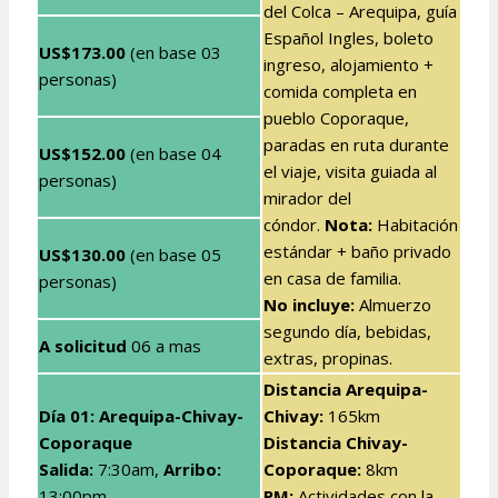
del Colca – Arequipa, guía
Español Ingles, boleto
US$173.00
(en base 03
ingreso, alojamiento +
personas)
comida completa en
pueblo Coporaque,
paradas en ruta durante
US$152.00
(en base 04
el viaje, visita guiada al
personas)
mirador del
cóndor.
Nota:
Habitación
estándar + baño privado
US$130.00
(en base 05
en casa de familia.
personas)
No incluye:
Almuerzo
segundo día, bebidas,
A solicitud
06 a mas
extras, propinas.
Distancia Arequipa-
Día 01: Arequipa-Chivay-
Chivay:
165km
Coporaque
Distancia Chivay-
Salida:
7:30am,
Arribo:
Coporaque:
8km
13:00pm
PM:
Actividades con la