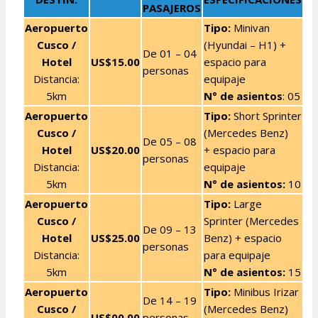
PASAJEROS
Aeropuerto
Tipo:
Minivan
Cusco
/
(Hyundai – H1) +
De 01 – 04
Hotel
US$15.00
espacio para
personas
Distancia:
equipaje
5km
N° de asientos
: 05
Aeropuerto
Tipo:
Short Sprinter
Cusco
/
(Mercedes Benz)
De 05 – 08
Hotel
US$20.00
+ espacio para
personas
Distancia:
equipaje
5km
N° de asientos:
10
Aeropuerto
Tipo:
Large
Cusco
/
Sprinter (Mercedes
De 09 – 13
Hotel
US$25.00
Benz) + espacio
personas
Distancia:
para equipaje
5km
N° de asientos:
15
Aeropuerto
Tipo:
Minibus Irizar
De 14 – 19
Cusco
/
(Mercedes Benz)
US$00.00
personas