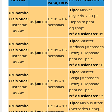
PASAJEROS
Tipo:
Minivan
Urubamba
(Hyundai – H1) +
/ Isla Suasi
De 01 – 04
US$00.00
Deposito para
Distancia:
personas
equipaje
492km
N° de asientos
: 05
Tipo:
Sprinter
Urubamba
Mediano (Mercedes
/ Isla Suasi
De 05 – 08
US$00.00
Benz) + Deposito
Distancia:
personas
para equipaje
492km
N° de asientos:
10
Tipo:
Sprinter
Urubamba
Larga (Mercedes
/ Isla Suasi
De 09 – 13
US$00.00
Benz) + Deposito
Distancia:
personas
para equipaje
492km
N° de asientos:
15
Tipo:
Minibus Irizar
Urubamba
De 14 – 19
(Mercedes Benz) +
/ Isla Suasi
US$00.00
personas