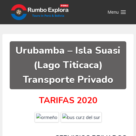
Saltar
al
Menu
contenido
Urubamba – Isla Suasi
(Lago Titicaca)
Transporte Privado
TARIFAS 2020