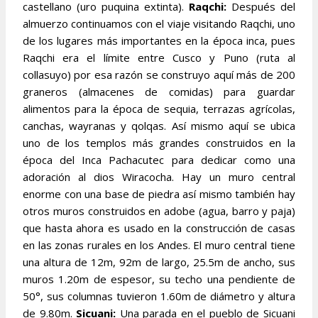
castellano (uro puquina extinta).
Raqchi:
Después del
almuerzo continuamos con el viaje visitando Raqchi, uno
de los lugares más importantes en la época inca, pues
Raqchi era el límite entre Cusco y Puno (ruta al
collasuyo) por esa razón se construyo aquí más de 200
graneros (almacenes de comidas) para guardar
alimentos para la época de sequia, terrazas agrícolas,
canchas, wayranas y qolqas. Así mismo aquí se ubica
uno de los templos más grandes construidos en la
época del Inca Pachacutec para dedicar como una
adoración al dios Wiracocha. Hay un muro central
enorme con una base de piedra así mismo también hay
otros muros construidos en adobe (agua, barro y paja)
que hasta ahora es usado en la construcción de casas
en las zonas rurales en los Andes. El muro central tiene
una altura de 12m, 92m de largo, 25.5m de ancho, sus
muros 1.20m de espesor, su techo una pendiente de
50°, sus columnas tuvieron 1.60m de diámetro y altura
de 9.80m.
Sicuani:
Una parada en el pueblo de Sicuani